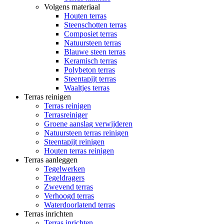
Volgens materiaal
Houten terras
Steenschotten terras
Composiet terras
Natuursteen terras
Blauwe steen terras
Keramisch terras
Polybeton terras
Steentapijt terras
Waaltjes terras
Terras reinigen
Terras reinigen
Terrasreiniger
Groene aanslag verwijderen
Natuursteen terras reinigen
Steentapijt reinigen
Houten terras reinigen
Terras aanleggen
Tegelwerken
Tegeldragers
Zwevend terras
Verhoogd terras
Waterdoorlatend terras
Terras inrichten
Terras inrichten