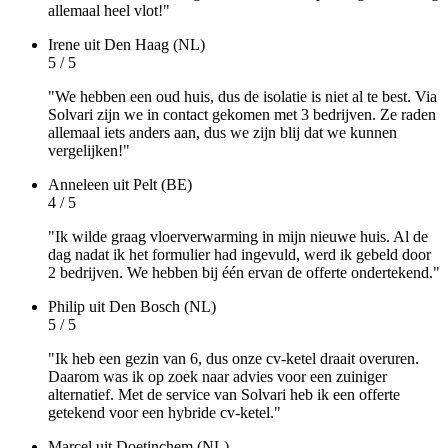
allemaal heel vlot!"
Irene
uit Den Haag (NL)
5 / 5
"We hebben een oud huis, dus de isolatie is niet al te best. Via
Solvari zijn we in contact gekomen met 3 bedrijven. Ze raden
allemaal iets anders aan, dus we zijn blij dat we kunnen
vergelijken!"
Anneleen
uit Pelt (BE)
4 / 5
"Ik wilde graag vloerverwarming in mijn nieuwe huis. Al de
dag nadat ik het formulier had ingevuld, werd ik gebeld door
2 bedrijven. We hebben bij één ervan de offerte ondertekend."
Philip
uit Den Bosch (NL)
5 / 5
"Ik heb een gezin van 6, dus onze cv-ketel draait overuren.
Daarom was ik op zoek naar advies voor een zuiniger
alternatief. Met de service van Solvari heb ik een offerte
getekend voor een hybride cv-ketel."
Marcel
uit Doetinchem (NL)