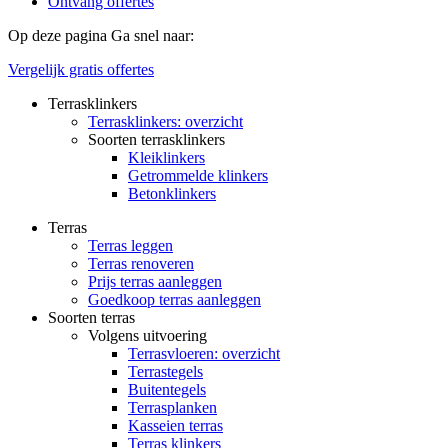
Ontvang offertes
Op deze pagina
Ga snel naar:
Vergelijk gratis offertes
Terrasklinkers
Terrasklinkers: overzicht
Soorten terrasklinkers
Kleiklinkers
Getrommelde klinkers
Betonklinkers
Terras
Terras leggen
Terras renoveren
Prijs terras aanleggen
Goedkoop terras aanleggen
Soorten terras
Volgens uitvoering
Terrasvloeren: overzicht
Terrastegels
Buitentegels
Terrasplanken
Kasseien terras
Terras klinkers